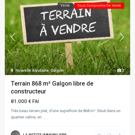
Vente
Sous Compromis De Vente
Nouvelle Aquitaine
,
Galgon
2
Terrain 868 m² Galgon libre de
constructeur
81.000 €
FAI
Très beau terrain plat, d’une superficie de 868 m². Situé dans un
quartier calme, en
...
LA PETITE IMMOBILIERE