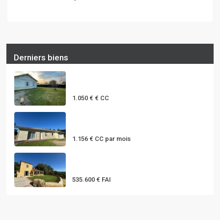
Derniers biens
MAISON T3 PLAIN PIED AVEC
JARDIN à ...
1.050 €
€ CC
MAISON T5 DE PLAIN-PIED AVEC
GARAGE...
1.156 €
CC par mois
Belle propriété au coeur du
Périgor...
535.600 €
FAI