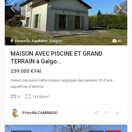
Nouvelle Aquitaine
,
Galgon
40
MAISON AVEC PISCINE ET GRAND
TERRAIN à Galgo...
239.000 €
FAI
Venez découvrir cette maison atypique des années 70 d’une
superficie d’environ
...
2
3
135.00 m
Priscilla CAMINADE