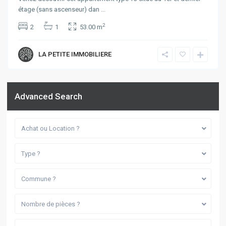
étage (sans ascenseur) dan
...
2
2
1
53.00 m
LA PETITE IMMOBILIERE
Advanced Search
Achat ou Location ?
Type ?
Commune ?
Nombre de pièces ?