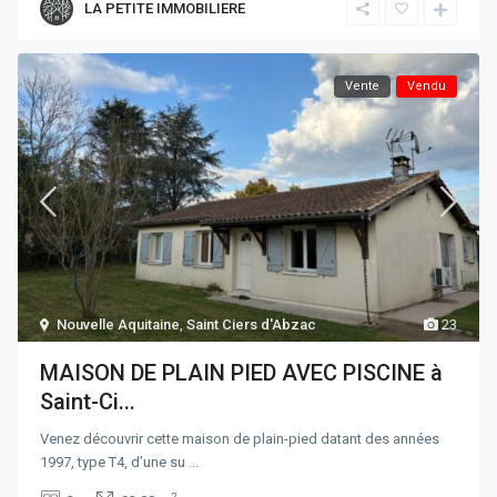
LA PETITE IMMOBILIERE
Vente
Vendu
Nouvelle Aquitaine
,
Saint Ciers d'Abzac
23
MAISON DE PLAIN PIED AVEC PISCINE à
Saint-Ci...
Venez découvrir cette maison de plain-pied datant des années
1997, type T4, d’une su
...
2