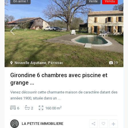
On aime !
Vente
Vendu
Nouvelle Aquitaine
,
Périssac
19
Girondine 6 chambres avec piscine et
grange ...
Venez découvrir cette charmante maison de caractère datant des
années 1900, située dans un
...
2
6
2
160.00 m
LA PETITE IMMOBILIERE