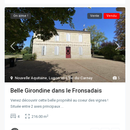
On aime !
Vente
Vendu
Nouvelle Aquitaine
,
Lugon-et-L'Île-du-Carnay
5
Belle Girondine dans le Fronsadais
Venez découvrir cette belle propriété au coeur des vignes !
Située entre 2 axes principaux
...
2
4
216.00 m