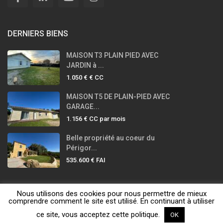
DERNIERS BIENS
MAISON T3 PLAIN PIED AVEC
JARDIN à ...
1.050 €
€ CC
MAISON T5 DE PLAIN-PIED AVEC
GARAGE...
1.156 €
CC par mois
Belle propriété au coeur du
Périgor...
535.600 €
FAI
Nous utilisons des cookies pour nous permettre de mieux
LA PETITE IMMOBILIÈRE © 2020 - 2025
comprendre comment le site est utilisé. En continuant à utiliser
ce site, vous acceptez cette politique.
OK
Honoraires
Mentions légales