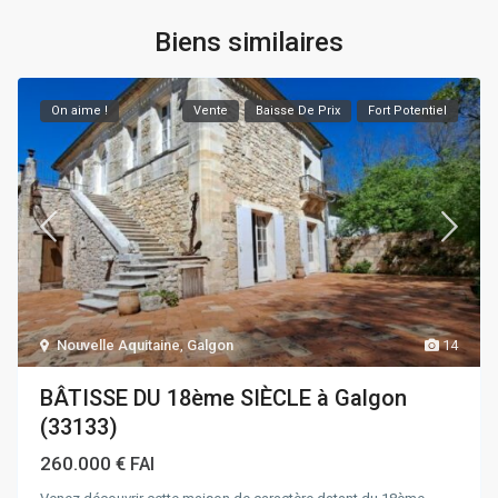
Biens similaires
On aime !
Vente
Baisse De Prix
Fort Potentiel
Nouvelle Aquitaine
,
Galgon
14
BÂTISSE DU 18ème SIÈCLE à Galgon
(33133)
260.000 €
FAI