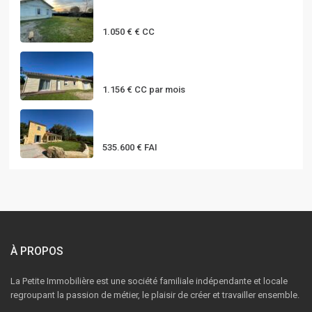
MAISON T3 PLAIN PIED AVEC
JARDIN à ...
1.050 €
€ CC
MAISON T5 DE PLAIN-PIED AVEC
GARAGE...
1.156 €
CC par mois
Belle propriété au coeur du
Périgor...
535.600 €
FAI
À PROPOS
La Petite Immobilière est une société familiale indépendante et locale
regroupant la passion de métier, le plaisir de créer et travailler ensemble.