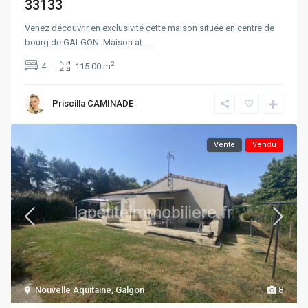
33133
Venez découvrir en exclusivité cette maison située en centre de
bourg de GALGON. Maison at
...
2
4
115.00 m
Priscilla CAMINADE
Vente
Vendu
Nouvelle Aquitaine
,
Galgon
8