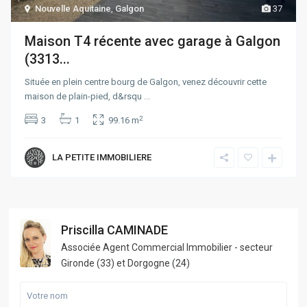
Nouvelle Aquitaine
,
Galgon
37
Maison T4 récente avec garage à Galgon
(3313...
Située en plein centre bourg de Galgon, venez découvrir cette
maison de plain-pied, d&rsqu
...
2
3
1
99.16 m
LA PETITE IMMOBILIERE
Priscilla CAMINADE
Associée Agent Commercial Immobilier - secteur
Gironde (33) et Dorgogne (24)