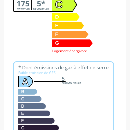
175
5*
C
KWh/m².an
kg CO2/m².an
D
E
F
G
Logement énergivore
* Dont émissions de gaz à effet de serre
Faible émission de GES
5
A
KgéqCO2 / m².an
B
C
D
E
F
G