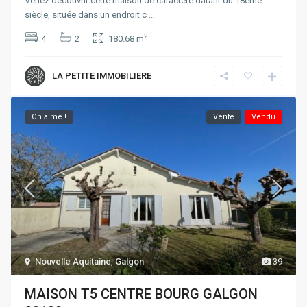
Venez découvrir cette maison de caractère datant du 18ème
siècle, située dans un endroit c
...
2
4
2
180.68 m
LA PETITE IMMOBILIERE
On aime !
Vente
Vendu
Nouvelle Aquitaine
,
Galgon
39
MAISON T5 CENTRE BOURG GALGON