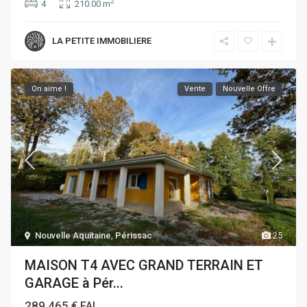
2
4
210.00 m
LA PETITE IMMOBILIERE
On aime !
Vente
Nouvelle Offre
Nouvelle Aquitaine
,
Périssac
25
MAISON T4 AVEC GRAND TERRAIN ET
GARAGE à Pér...
289.465 €
FAI