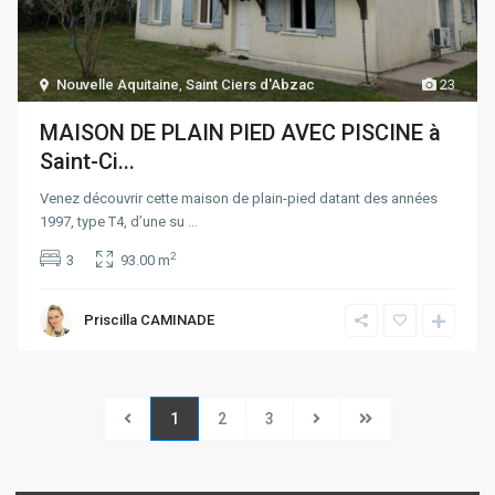
Nouvelle Aquitaine
,
Saint Ciers d'Abzac
23
MAISON DE PLAIN PIED AVEC PISCINE à
Saint-Ci...
Venez découvrir cette maison de plain-pied datant des années
1997, type T4, d’une su
...
2
3
93.00 m
Priscilla CAMINADE
1
2
3