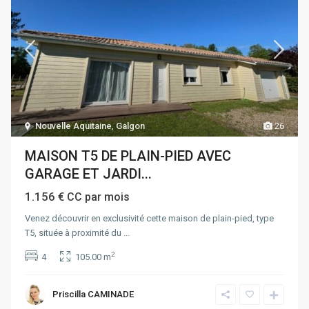
Nouvelle Aquitaine
,
Galgon
26
MAISON T5 DE PLAIN-PIED AVEC
GARAGE ET JARDI...
1.156 €
CC par mois
Venez découvrir en exclusivité cette maison de plain-pied, type
T5, située à proximité du
...
2
4
105.00 m
Priscilla CAMINADE