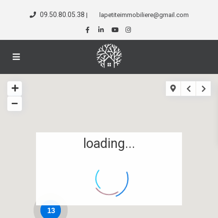
09.50.80.05.38
|
lapetiteimmobiliere@gmail.com
loading...
13