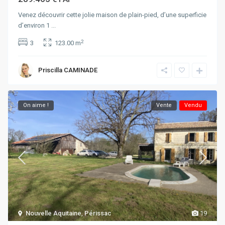
Venez découvrir cette jolie maison de plain-pied, d’une superficie
d’environ 1
...
2
3
123.00 m
Priscilla CAMINADE
On aime !
Vente
Vendu
Nouvelle Aquitaine
,
Périssac
19