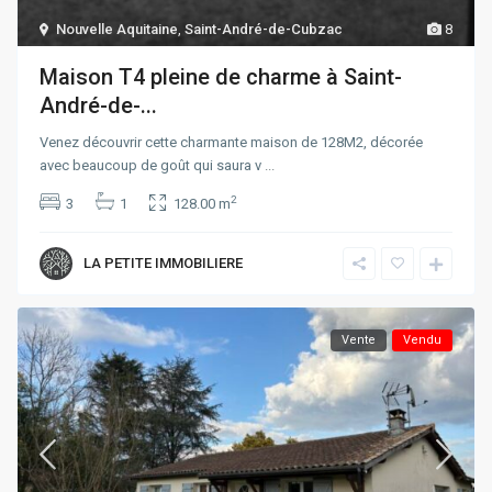
Nouvelle Aquitaine
,
Saint-André-de-Cubzac
8
Maison T4 pleine de charme à Saint-
André-de-...
Venez découvrir cette charmante maison de 128M2, décorée
avec beaucoup de goût qui saura v
...
2
3
1
128.00 m
LA PETITE IMMOBILIERE
Vente
Vendu