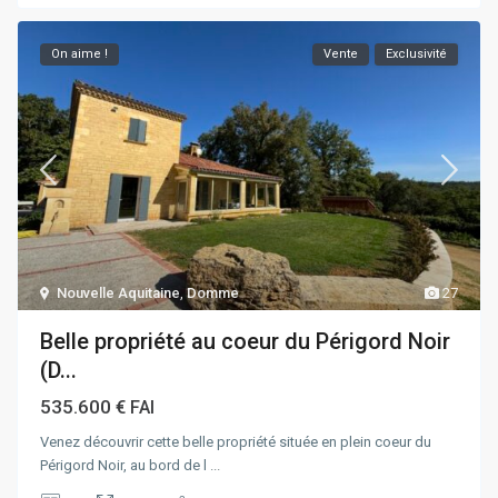
On aime !
Vente
Exclusivité
Nouvelle Aquitaine
,
Domme
27
Belle propriété au coeur du Périgord Noir
(D...
535.600 €
FAI
Venez découvrir cette belle propriété située en plein coeur du
Périgord Noir, au bord de l
...