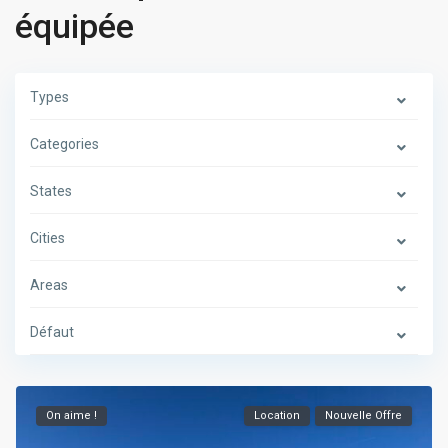
équipée
Types
Categories
States
Cities
Areas
Défaut
On aime !
Location
Nouvelle Offre