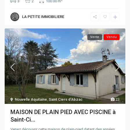
3
2
100.00 m
LA PETITE IMMOBILIERE
Vente
Vendu
Nouvelle Aquitaine
,
Saint Ciers d'Abzac
23
MAISON DE PLAIN PIED AVEC PISCINE à
Saint-Ci...
Venez découvrir cette maison de plain-pied datant des années