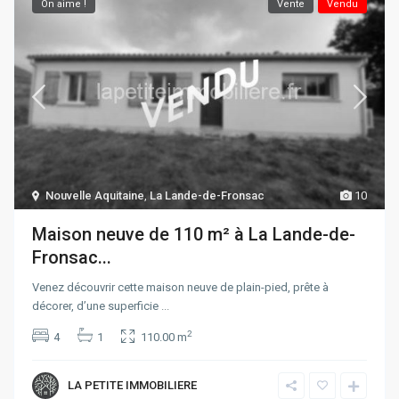
On aime !
Vente
Vendu
Nouvelle Aquitaine
,
La Lande-de-Fronsac
10
Maison neuve de 110 m² à La Lande-de-
Fronsac...
Venez découvrir cette maison neuve de plain-pied, prête à
décorer, d’une superficie
...
2
4
1
110.00 m
LA PETITE IMMOBILIERE