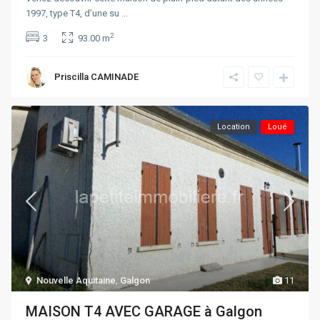
1997, type T4, d’une su
...
2
3
93.00 m
Priscilla CAMINADE
Location
Loué
Nouvelle Aquitaine
,
Galgon
11
MAISON T4 AVEC GARAGE à Galgon