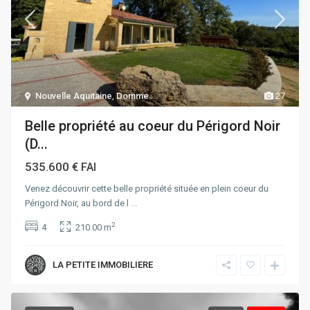
Nouvelle Aquitaine
,
Domme
27
Belle propriété au coeur du Périgord Noir
(D...
535.600 €
FAI
Venez découvrir cette belle propriété située en plein coeur du
Périgord Noir, au bord de l
...
2
4
210.00 m
LA PETITE IMMOBILIERE