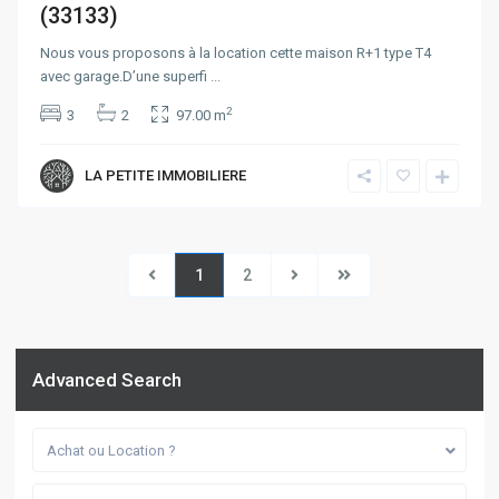
(33133)
Nous vous proposons à la location cette maison R+1 type T4
avec garage.D’une superfi
...
2
3
2
97.00 m
LA PETITE IMMOBILIERE
1
2
Advanced Search
Achat ou Location ?