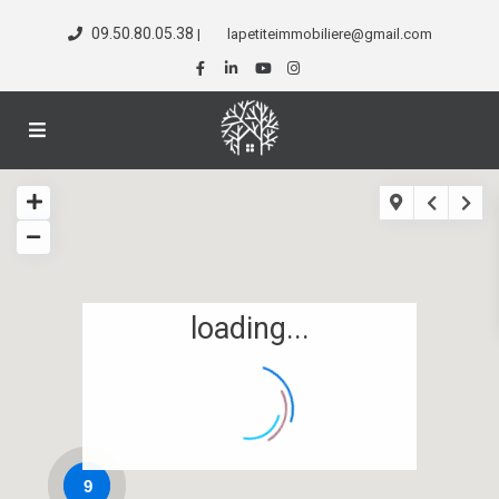
09.50.80.05.38
|
lapetiteimmobiliere@gmail.com
loading...
9