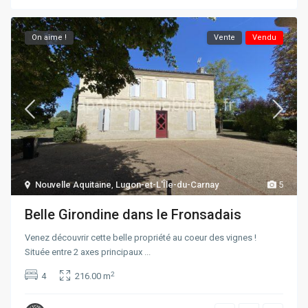
On aime !
Vente
Vendu
Nouvelle Aquitaine
,
Lugon-et-L'Île-du-Carnay
5
Belle Girondine dans le Fronsadais
Venez découvrir cette belle propriété au coeur des vignes !
Située entre 2 axes principaux
...
2
4
216.00 m