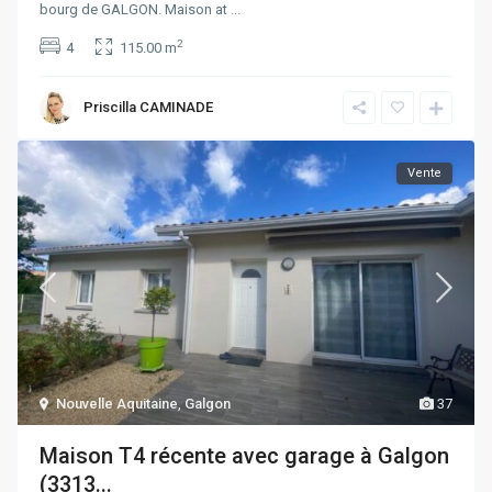
bourg de GALGON. Maison at
...
2
4
115.00 m
Priscilla CAMINADE
Vente
Nouvelle Aquitaine
,
Galgon
37
Maison T4 récente avec garage à Galgon
(3313...