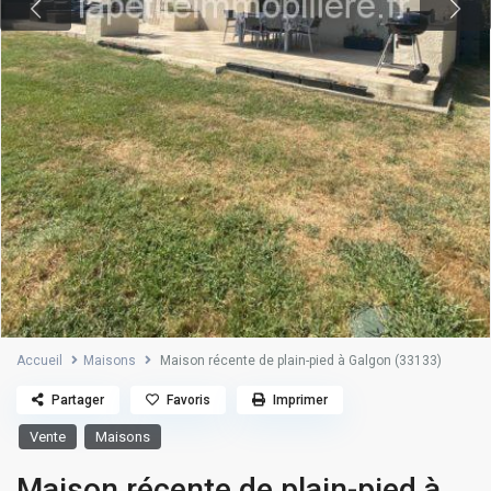
Accueil
Maisons
Maison récente de plain-pied à Galgon (33133)
Partager
Favoris
Imprimer
Vente
Maisons
Maison récente de plain-pied à