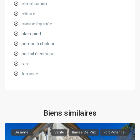
climatisation
clôturé
cuisine équipée
plain-pied
pompe à chaleur
portail électrique
rare
terrasse
Biens similaires
On aime !
Vente
Baisse De Prix
Fort Potentiel