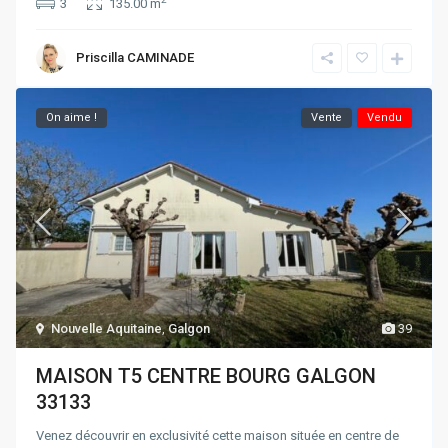
3
135.00 m
Priscilla CAMINADE
On aime !
Vente
Vendu
Nouvelle Aquitaine
,
Galgon
39
MAISON T5 CENTRE BOURG GALGON
33133
Venez découvrir en exclusivité cette maison située en centre de