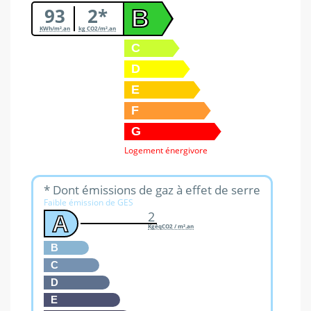
93
2*
B
KWh/m².an
kg CO2/m².an
C
D
E
F
G
Logement énergivore
* Dont émissions de gaz à effet de serre
Faible émission de GES
2
A
KgéqCO2 / m².an
B
C
D
E