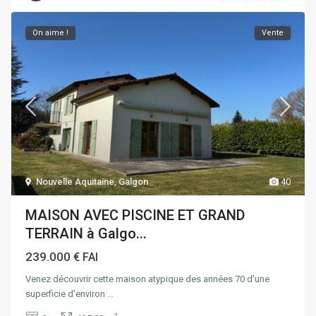
On aime !
Vente
Nouvelle Aquitaine
,
Galgon
40
MAISON AVEC PISCINE ET GRAND
TERRAIN à Galgo...
239.000 €
FAI
Venez découvrir cette maison atypique des années 70 d’une
superficie d’environ
...
2