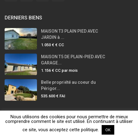
DERNIERS BIENS
MAISON T3 PLAIN PIED AVEC
JARDIN à ...
1.050 €
€ CC
MAISON T5 DE PLAIN-PIED AVEC
GARAGE...
1.156 €
CC par mois
Belle propriété au coeur du
Périgor...
535.600 €
FAI
Nous utilisons des cookies pour nous permettre de mieux
LA PETITE IMMOBILIÈRE © 2020 - 2025
comprendre comment le site est utilisé. En continuant à utiliser
LA PETITE
ce site, vous acceptez cette politique.
OK
Honoraires
Mentions légales
IMMOBILIERE