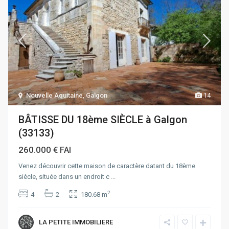
Nouvelle Aquitaine
,
Galgon
14
BÂTISSE DU 18ème SIÈCLE à Galgon
(33133)
260.000 €
FAI
Venez découvrir cette maison de caractère datant du 18ème
siècle, située dans un endroit c
...
2
4
2
180.68 m
LA PETITE IMMOBILIERE