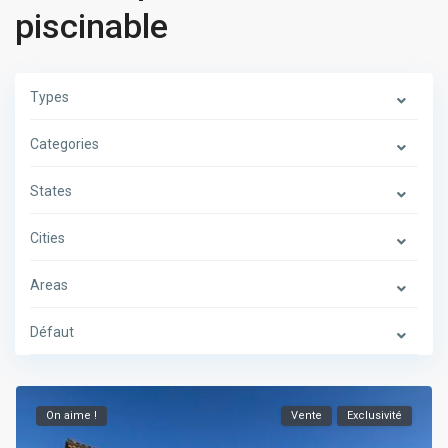
piscinable
Types
Categories
States
Cities
Areas
Défaut
On aime !
Vente
Exclusivité