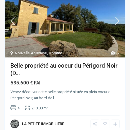
Nouvelle Aquitaine
,
Domme
27
Belle propriété au coeur du Périgord Noir
(D...
535.600 €
FAI
Venez découvrir cette belle propriété située en plein coeur du
Périgord Noir, au bord de l
...
2
4
210.00 m
LA PETITE IMMOBILIERE