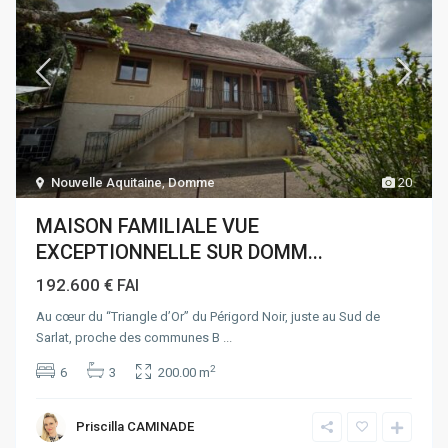
Nouvelle Aquitaine
,
Domme
20
MAISON FAMILIALE VUE
EXCEPTIONNELLE SUR DOMM...
192.600 €
FAI
Au cœur du “Triangle d’Or” du Périgord Noir, juste au Sud de
Sarlat, proche des communes B
...
2
6
3
200.00 m
Priscilla CAMINADE