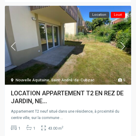
Location
Loué
Nouvelle Aquitaine
,
Saint-André-de-Cubzac
9
LOCATION APPARTEMENT T2 EN REZ DE
JARDIN, NE...
Appartement T2 neuf situé dans une résidence, à proximité du
centre ville, sur la commune
...
2
1
1
43.00 m