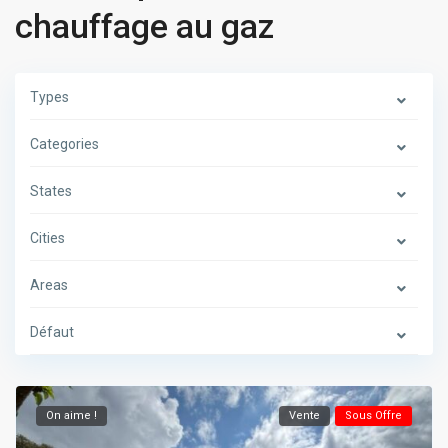
chauffage au gaz
Types
Categories
States
Cities
Areas
Défaut
On aime !
Vente
Sous Offre