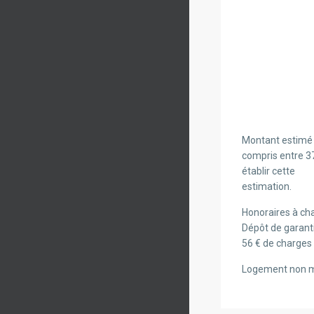
Montant estimé 
compris entre 37
établir cette
estimation.
Honoraires à cha
Dépôt de garanti
56 € de charges 
Logement non 