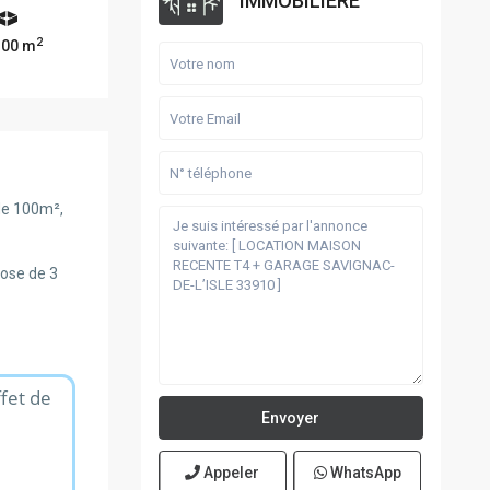
IMMOBILIERE
2
.00 m
 de 100m²,
pose de 3
ffet de
Appeler
WhatsApp