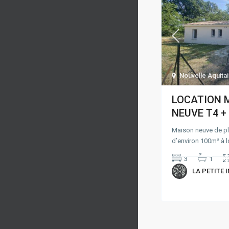
Nouvelle Aquita
LOCATION 
NEUVE T4 +
Maison neuve de pla
d’environ 100m² à l
3
1
LA PETITE 