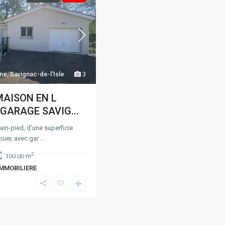
ine
,
Savignac-de-l'Isle
3
MAISON EN L
 GARAGE SAVIG...
in-pied, d’une superficie
ouer, avec gar
...
2
100.00 m
IMMOBILIERE