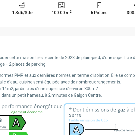
2
1 Sdb/Sde
100.00 m
6 Pièces
300
 louer cette maison très récente de 2023 de plain-pied, d’une superficie
age + 2 places de parking.
 normes PMR et aux dernières normes en terme d’isolation. Elle se com
alle d’eau, cuisine semi-équipée avec de nombreux rangements.
 14m2, jardin clos d’une superficie d’environ 300m2.
, dans un petit hameau, à 2 minutes de Galgon Centre.
e performance énergétique
* Dont émissions de gaz à e
Logement économe
serre
*
A
Faible émission de GES
1
A
m².an
KgéqCO2 / m².an