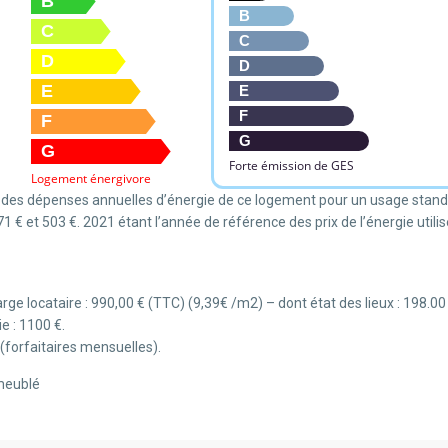
B
B
C
C
D
D
E
E
F
F
G
G
Forte émission de GES
Logement énergivore
des dépenses annuelles d’énergie de ce logement pour un usage stand
1 € et 503 €. 2021 étant l’année de référence des prix de l’énergie utili
rge locataire : 990,00 € (TTC) (9,39€ /m2) – dont état des lieux : 198.00 
e : 1100 €.
(forfaitaires mensuelles).
meublé