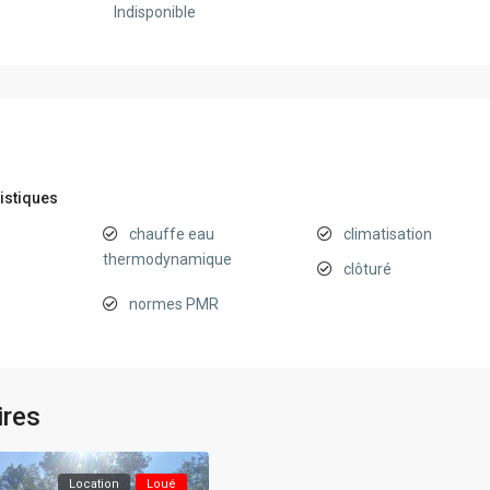
Indisponible
istiques
chauffe eau
climatisation
thermodynamique
clôturé
normes PMR
ires
Location
Loué