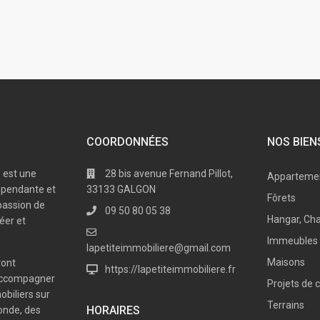
COORDONNÉES
NOS BIEN
e est une
28 bis avenue Fernand Pillot,
Apparteme
dépendante et
33133 GALGON
Fôrets
passion de
09 50 80 05 38
Hangar, Cha
réer et
Immeubles
lapetiteimmobiliere@gmail.com
Maisons
ront
https://lapetiteimmobiliere.fr
accompagner
Projets de 
obiliers sur
Terrains
HORAIRES
ronde, des