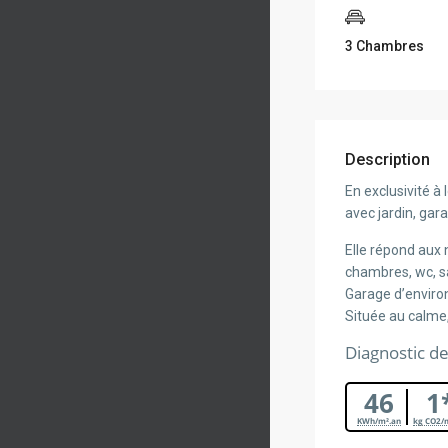
3 Chambres
Description
En exclusivité à
avec jardin, gar
Elle répond aux
chambres, wc, s
Garage d’environ
Située au calme
Diagnostic d
46
1
KWh/m².an
kg CO2/