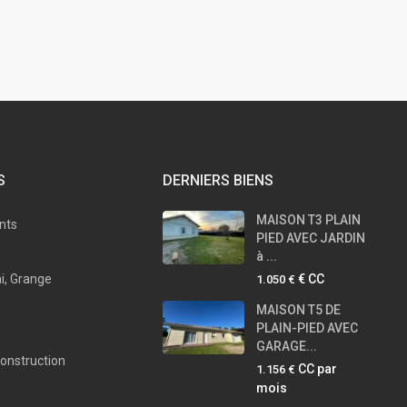
S
DERNIERS BIENS
MAISON T3 PLAIN
nts
PIED AVEC JARDIN
à ...
i, Grange
€ CC
1.050 €
MAISON T5 DE
PLAIN-PIED AVEC
GARAGE...
construction
CC par
1.156 €
mois