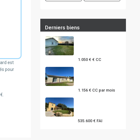
Derniers biens
MAISON T3 PLAIN
PIED AVEC JARDIN
à ...
1.050 €
€ CC
ard est
sés pour
MAISON T5 DE
PLAIN-PIED AVEC
GARAGE...
1.156 €
CC par mois
€.
Belle propriété au
coeur du
Périgor...
535.600 €
FAI