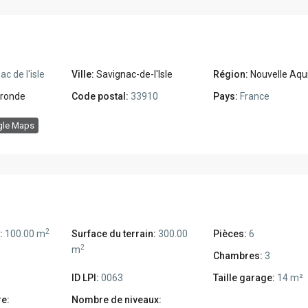
c de l'isle
Ville:
Savignac-de-l'Isle
Région:
Nouvelle Aqu
ironde
Code postal:
33910
Pays:
France
gle Maps
2
:
100.00 m
Surface du terrain:
300.00
Pièces:
6
2
m
Chambres:
3
ID LPI:
0063
Taille garage:
14 m²
re:
Nombre de niveaux: