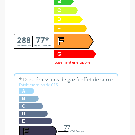
B
C
D
E
288
77*
F
KWh/m².an
kg CO2/m².an
G
Logement énergivore
* Dont émissions de gaz à effet de serre
Faible émission de GES
A
B
C
D
E
77
F
KgéqCO2 / m².an