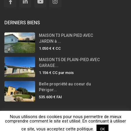
DERNIERS BIENS
MAISON T3 PLAIN PIED AVEC
JARDIN à ...
1.050 €
€ CC
MAISON T5 DE PLAIN-PIED AVEC
GARAGE...
1.156 €
CC par mois
Belle propriété au coeur du
Périgor...
535.600 €
FAI
Nous utilisons des cookies pour nous permettre de mieux
LA PETITE IMMOBILIÈRE © 2020 - 2025
comprendre comment le site est utilisé. En continuant à utiliser
LA PETITE
ce site, vous acceptez cette politique.
OK
Honoraires
Mentions légales