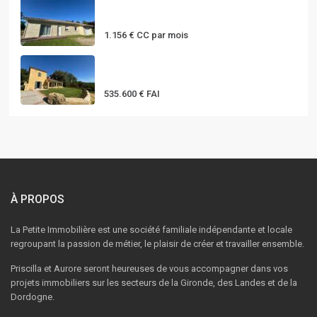
MAISON T5 DE PLAIN-PIED AVEC
GARAGE...
1.156 €
CC par mois
Belle propriété au coeur du
Périgor...
535.600 €
FAI
À PROPOS
La Petite Immobilière est une société familiale indépendante et locale
regroupant la passion de métier, le plaisir de créer et travailler ensemble.
Priscilla et Aurore seront heureuses de vous accompagner dans vos
projets immobiliers sur les secteurs de la Gironde, des Landes et de la
Dordogne.