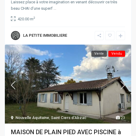
Laissez place à votre imagination en venant découvrir ce très
beau CHAI d’une superf
...
2
420.00 m
LA PETITE IMMOBILIERE
Vente
Vendu
Nouvelle Aquitaine
,
Saint Ciers d'Abzac
23
MAISON DE PLAIN PIED AVEC PISCINE à